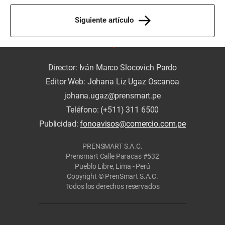
Siguiente artículo
Director: Iván Marco Slocovich Pardo
Editor Web: Johana Liz Ugaz Oscanoa
johana.ugaz@prensmart.pe
Teléfono: (+511) 311 6500
Publicidad:
fonoavisos@comercio.com.pe
PRENSMART S.A.C.
Prensmart Calle Paracas #532
Pueblo Libre, Lima - Perú
Copyright © PrenSmart S.A.C.
Todos los derechos reservados