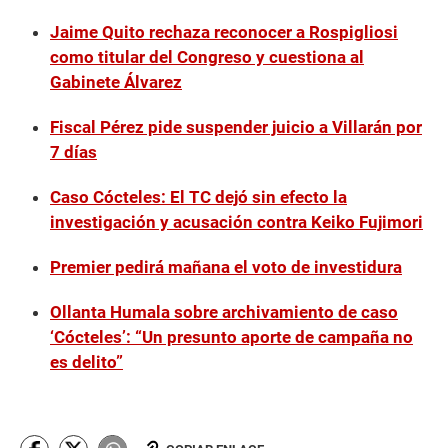
Jaime Quito rechaza reconocer a Rospigliosi
como titular del Congreso y cuestiona al
Gabinete Álvarez
Fiscal Pérez pide suspender juicio a Villarán por
7 días
Caso Cócteles: El TC dejó sin efecto la
investigación y acusación contra Keiko Fujimori
Premier pedirá mañana el voto de investidura
Ollanta Humala sobre archivamiento de caso
‘Cócteles’: “Un presunto aporte de campaña no
es delito”