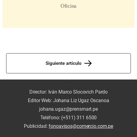
Siguiente artículo
Director: Iván Marco Slocovich Pardo
Editor Web: Johana Liz Ugaz Oscanoa
johana.ugaz@prensmart.pe
Teléfono: (+511) 311 6500
Publicidad:
fonoavisos@comercio.com.pe