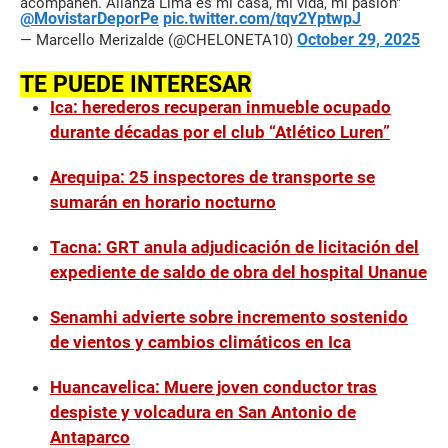
acompañen. Alianza Lima es mi casa, mi vida, mi pasión"
@MovistarDeporPe
pic.twitter.com/tqv2YptwpJ
October 29, 2025
— Marcello Merizalde (@CHELONETA10)
TE PUEDE INTERESAR
Ica: herederos recuperan inmueble ocupado
durante décadas por el club “Atlético Luren”
Arequipa: 25 inspectores de transporte se
sumarán en horario nocturno
Tacna: GRT anula adjudicación de licitación del
expediente de saldo de obra del hospital Unanue
Senamhi advierte sobre incremento sostenido
de vientos y cambios climáticos en Ica
Huancavelica: Muere joven conductor tras
despiste y volcadura en San Antonio de
Antaparco