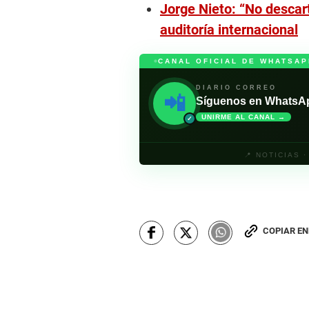
o
Jorge Nieto: “No descar
l
auditoría internacional
u
m
e
9
CANAL OFICIAL DE WHATSAP
0
%
DIARIO CORREO
📲
Síguenos en WhatsApp 
UNIRME AL CANAL →
✓
📍 NOTICIAS 
COPIAR E