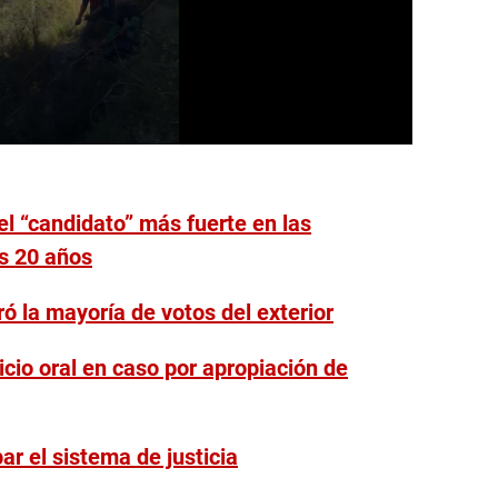
 el “candidato” más fuerte en las
os 20 años
ó la mayoría de votos del exterior
cio oral en caso por apropiación de
r el sistema de justicia