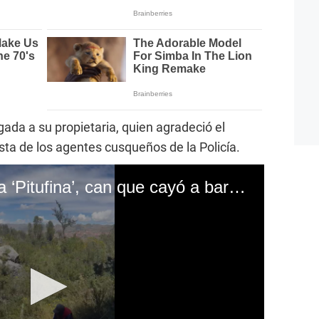
egada a su propietaria, quien agradeció el
ta de los agentes cusqueños de la Policía.
Cusco: PNP rescata a ‘Pitufina’, can que cayó a barranco en Sacsayhuamán (VIDEO)