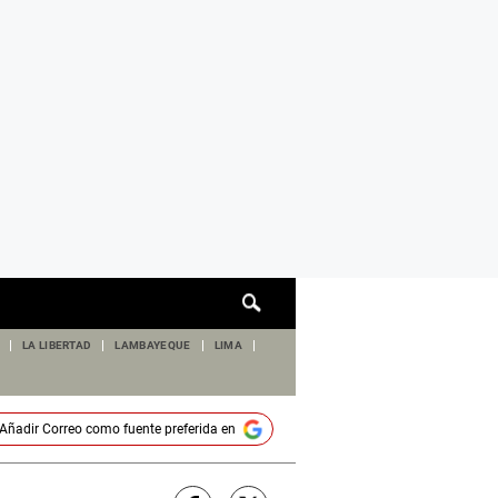
Cuadro
de
búsqueda
LA LIBERTAD
LAMBAYEQUE
LIMA
Añadir
Correo
como fuente preferida en