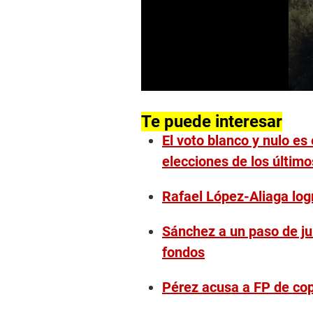
0
s
e
Te puede interesar
c
El voto blanco y nulo es
o
n
elecciones de los últim
d
s
o
Rafael López-Aliaga logr
f
4
6
Sánchez a un paso de jui
s
e
fondos
c
o
n
Pérez acusa a FP de copa
d
s
V