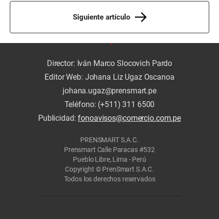
Siguiente artículo
Director: Iván Marco Slocovich Pardo
Editor Web: Johana Liz Ugaz Oscanoa
johana.ugaz@prensmart.pe
Teléfono: (+511) 311 6500
Publicidad:
fonoavisos@comercio.com.pe
PRENSMART S.A.C.
Prensmart Calle Paracas #532
Pueblo Libre, Lima - Perú
Copyright © PrenSmart S.A.C.
Todos los derechos reservados