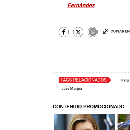
Fernández
COPIAR E
TAGS RELACIONADOS
Perú
José Murgia