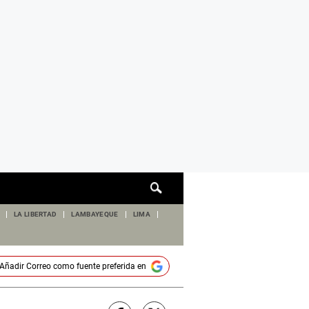
Cuadro
de
búsqueda
LA LIBERTAD
LAMBAYEQUE
LIMA
Añadir
Correo
como fuente preferida en