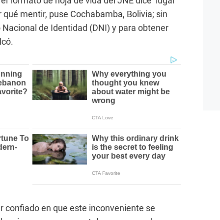
l formato de hoja de vida del JNE dice ‘lugar
r qué mentir, puse Cochabamba, Bolivia; sin
acional de Identidad (DNI) y para obtener
lcó.
ar confiado en que este inconveniente se