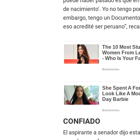
puede haber pasado es que en e
de nacimiento’. Yo no tengo po
embargo, tengo un Documento N
eso acredité ser peruano”, reca
CONFIADO
El aspirante a senador dijo est