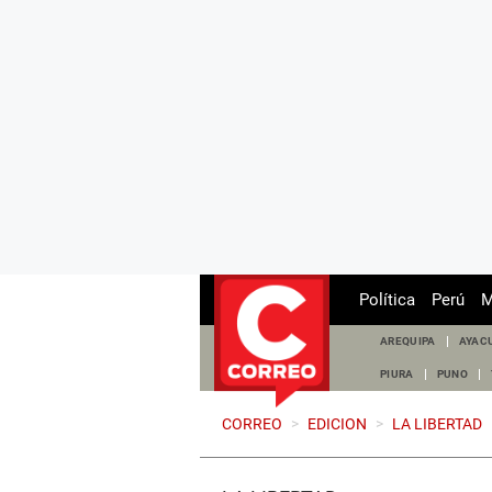
Política
Perú
M
AREQUIPA
AYAC
PIURA
PUNO
CORREO
>
EDICION
>
LA LIBERTAD