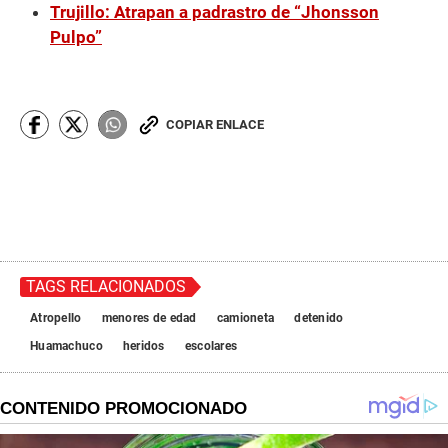
Trujillo: Atrapan a padrastro de “Jhonsson
Pulpo”
COPIAR ENLACE
TAGS RELACIONADOS
Atropello
menores de edad
camioneta
detenido
Huamachuco
heridos
escolares