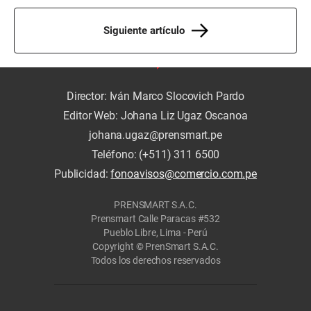
Siguiente artículo
Director: Iván Marco Slocovich Pardo
Editor Web: Johana Liz Ugaz Oscanoa
johana.ugaz@prensmart.pe
Teléfono: (+511) 311 6500
Publicidad:
fonoavisos@comercio.com.pe
PRENSMART S.A.C.
Prensmart Calle Paracas #532
Pueblo Libre, Lima - Perú
Copyright © PrenSmart S.A.C.
Todos los derechos reservados