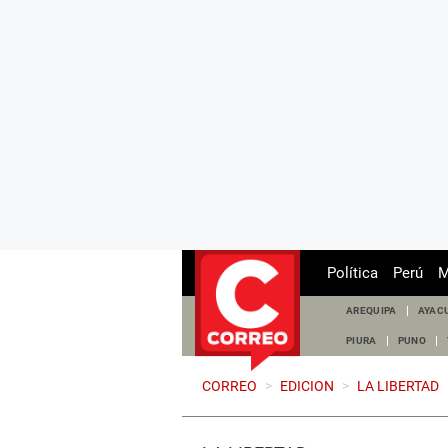
Política
Perú
M
AREQUIPA
AYAC
PIURA
PUNO
CORREO
>
EDICION
>
LA LIBERTAD