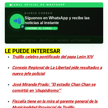
CANAL OFICIAL DE WHATSAPP
DIARIO CORREO
Síguenos en WhatsApp y recibe las
📲
noticias al instante
✓
UNIRME AL CANAL →
📍 NOTICIAS · POLÍTICA · MUNDO· ACTUALIDAD
LE PUEDE INTERESAR
Trujillo celebra pontificado del papa León XIV
Consejo Regional de La Libertad pide resultados a
nuevo jefe policial
José Miranda Prado: “El estadio Chan Chan se
convirtió en ‘chupódromo’”
Fiscalía tiene en la mira al gerente general de la
Municipalidad Provincial de Trujillo