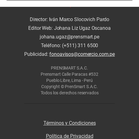
Director: Iván Marco Slocovich Pardo
Editor Web: Johana Liz Ugaz Oscanoa
johana.ugaz@prensmart.pe
Teléfono: (+511) 311 6500
Publicidad:
fonoavisos@comercio.com.pe
PRENSMART S.A.C.
Prensmart Calle Paracas #532
Pueblo Libre, Lima - Perú
Copyright © PrenSmart S.A.C.
Todos los derechos reservados
Términos y Condiciones
Política de Privacidad