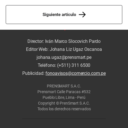
Siguiente artículo
Director: Iván Marco Slocovich Pardo
Editor Web: Johana Liz Ugaz Oscanoa
johana.ugaz@prensmart.pe
Teléfono: (+511) 311 6500
Publicidad:
fonoavisos@comercio.com.pe
PRENSMART S.A.C.
Prensmart Calle Paracas #532
Pueblo Libre, Lima - Perú
Copyright © PrenSmart S.A.C.
Todos los derechos reservados