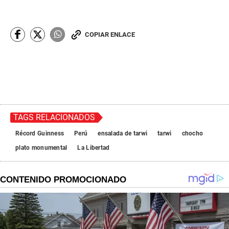
COPIAR ENLACE
TAGS RELACIONADOS
Récord Guinness
Perú
ensalada de tarwi
tarwi
chocho
plato monumental
La Libertad