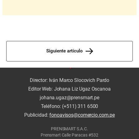
Siguiente artículo
Director: Iván Marco Slocovich Pardo
Editor Web: Johana Liz Ugaz Oscanoa
johana.ugaz@prensmart.pe
Teléfono: (+511) 311 6500
Publicidad:
fonoavisos@comercio.com.pe
PRENSMART S.A.C.
Prensmart Calle Paracas #532