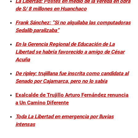
La Libertad: Postes en medio de la vereda en obra
de S/ 8 millones en Huanchaco
Frank Sánchez: “Si no alquilaba las computadoras
Sedalib paralizaba”
En la Gerencia Regional de Educación de La
Libertad se habría favorecido a amigo de César
Acuña
De ripley: trujillana fue inscrita como candidata al
Senado por Cajamarca, pero no lo sabía
Exalcalde de Trujillo Arturo Fernández renuncia
a Un Camino Diferente
Toda La Libertad en emergencia por lluvias
intensas