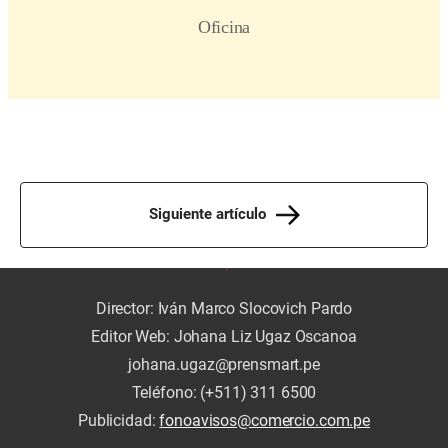
Siguiente artículo
Director: Iván Marco Slocovich Pardo
Editor Web: Johana Liz Ugaz Oscanoa
johana.ugaz@prensmart.pe
Teléfono: (+511) 311 6500
Publicidad:
fonoavisos@comercio.com.pe