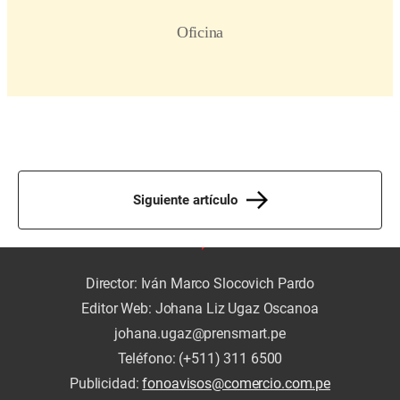
Siguiente artículo
Director: Iván Marco Slocovich Pardo
Editor Web: Johana Liz Ugaz Oscanoa
johana.ugaz@prensmart.pe
Teléfono: (+511) 311 6500
Publicidad:
fonoavisos@comercio.com.pe