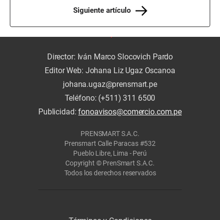
Siguiente artículo
Director: Iván Marco Slocovich Pardo
Editor Web: Johana Liz Ugaz Oscanoa
johana.ugaz@prensmart.pe
Teléfono: (+511) 311 6500
Publicidad:
fonoavisos@comercio.com.pe
PRENSMART S.A.C.
Prensmart Calle Paracas #532
Pueblo Libre, Lima - Perú
Copyright © PrenSmart S.A.C.
Todos los derechos reservados