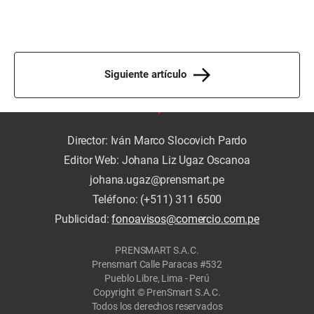
Siguiente artículo
Director: Iván Marco Slocovich Pardo
Editor Web: Johana Liz Ugaz Oscanoa
johana.ugaz@prensmart.pe
Teléfono: (+511) 311 6500
Publicidad:
fonoavisos@comercio.com.pe
PRENSMART S.A.C.
Prensmart Calle Paracas #532
Pueblo Libre, Lima - Perú
Copyright © PrenSmart S.A.C.
Todos los derechos reservados