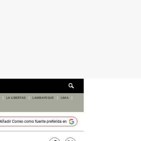
Cuadro
de
búsqueda
LA LIBERTAD
LAMBAYEQUE
LIMA
Añadir
Correo
como fuente preferida en