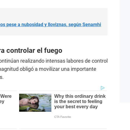
dos pese a nubosidad y lloviznas, según Senamhi
a controlar el fuego
ntinúan realizando intensas labores de control
magnitud obligó a movilizar una importante
s.