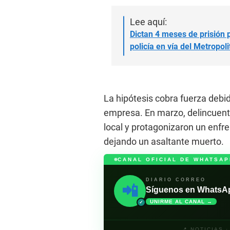
Lee aquí:
Dictan 4 meses de prisión 
policía en vía del Metropol
La hipótesis cobra fuerza debi
empresa. En marzo, delincuente
local y protagonizaron un enf
dejando un asaltante muerto.
CANAL OFICIAL DE WHATSAP
DIARIO CORREO
📲
Síguenos en WhatsApp 
UNIRME AL CANAL →
✓
📍 NOTICIAS 