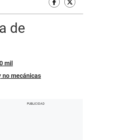
a de
0 mil
y no mecánicas