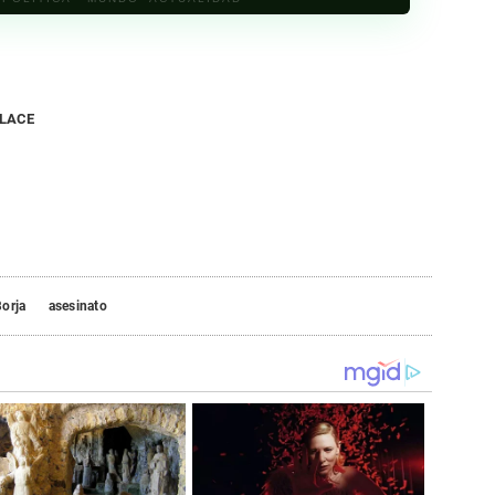
NLACE
orja
asesinato