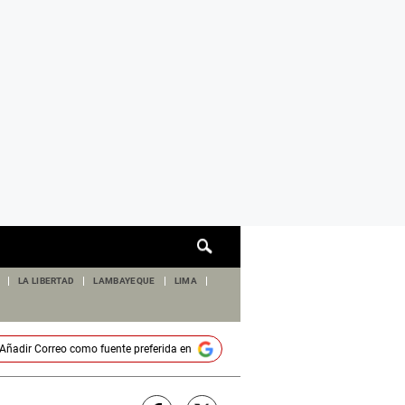
Cuadro
de
búsqueda
LA LIBERTAD
LAMBAYEQUE
LIMA
Añadir
Correo
como fuente preferida en