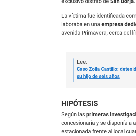
exclusivo distrito de
San Borja
.
La víctima fue identificada co
laboraba en una
empresa dedic
avenida Primavera, cerca del lí
Lee:
Caso Zoila Castillo: deten
su hijo de seis años
HIPÓTESIS
Según las
primeras investigac
concesionaria y se disponía a
estacionada frente al local cu