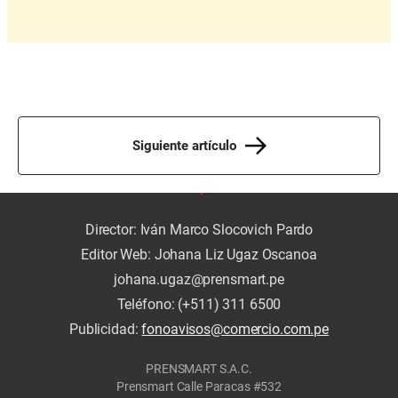
Siguiente artículo
Director: Iván Marco Slocovich Pardo
Editor Web: Johana Liz Ugaz Oscanoa
johana.ugaz@prensmart.pe
Teléfono: (+511) 311 6500
Publicidad:
fonoavisos@comercio.com.pe
PRENSMART S.A.C.
Prensmart Calle Paracas #532