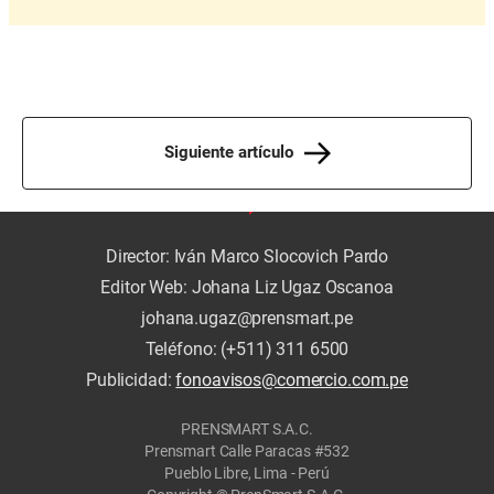
Siguiente artículo
Director: Iván Marco Slocovich Pardo
Editor Web: Johana Liz Ugaz Oscanoa
johana.ugaz@prensmart.pe
Teléfono: (+511) 311 6500
Publicidad:
fonoavisos@comercio.com.pe
PRENSMART S.A.C.
Prensmart Calle Paracas #532
Pueblo Libre, Lima - Perú