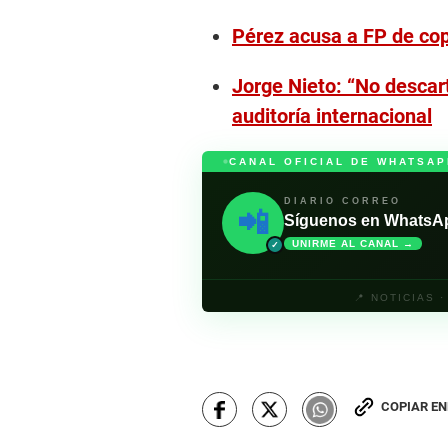
Pérez acusa a FP de copa
Jorge Nieto: “No descar
auditoría internacional
CANAL OFICIAL DE WHATSAP
DIARIO CORREO
📲
Síguenos en WhatsApp 
UNIRME AL CANAL →
✓
📍 NOTICIAS 
COPIAR E