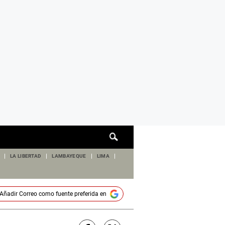
Cuadro
de
búsqueda
LA LIBERTAD
LAMBAYEQUE
LIMA
Añadir
Correo
como fuente preferida en