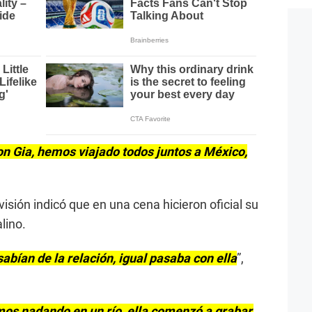
n Gia, hemos viajado todos juntos a México,
isión indicó que en una cena hicieron oficial su
lino.
abían de la relación, igual pasaba con ella
”,
os nadando en un río, ella comenzó a grabar,