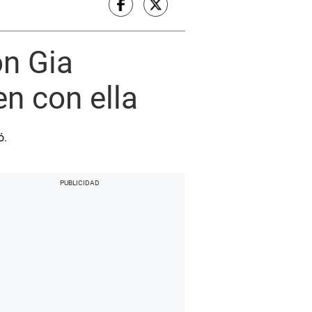
on Gia
n con ella
ó.