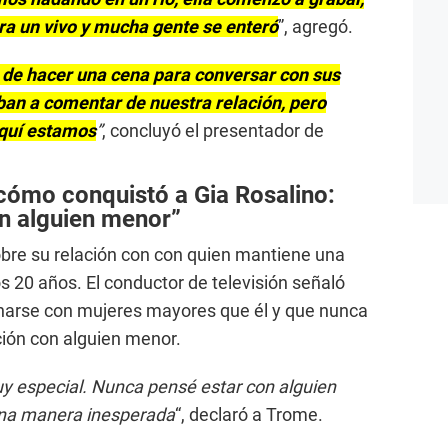
ra un vivo y mucha gente se enteró
”, agregó.
de hacer una cena para conversar con sus
ban a comentar de nuestra relación, pero
aquí estamos
”
,
concluyó el presentador de
cómo conquistó a Gia Rosalino:
n alguien menor”
obre su relación con con quien mantiene una
s 20 años. El conductor de televisión señaló
ionarse con mujeres mayores que él y que nunca
ión con alguien menor.
uy especial. Nunca pensé estar con alguien
una manera inesperada
“, declaró a Trome.