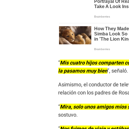
“
Mis cuatro hijos comparten co
la pasamos muy bien
”, señaló.
Asimismo, el conductor de telev
relación con los padres de Rosa
“
Mira, solo unos amigos míos s
sostuvo.
“
Nos fuimos de viaje y estábam