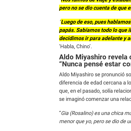
pero no se dio cuenta de que e
“
Luego de eso, pues hablamos 
papás. Sabíamos todo lo que i
decidimos ir para adelante y 
‘Habla, Chino’.
Aldo Miyashiro revela 
“Nunca pensé estar co
Aldo Miyashiro se pronunció s
diferencia de edad cercana a lo
que, en el pasado, solía relac
se imaginó comenzar una relac
“
Gia (Rosalino) es una chica m
menor que yo, pero se dio de 