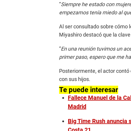
“
Siempre he estado con mujere
empezamos tenía miedo al qué d
Al ser consultado sobre cómo l
Miyashiro destacó que la clave 
“
En una reunión tuvimos un ace
primer paso, espero que me ha
Posteriormente, el actor contó
con sus hijos.
Te puede interesar
Fallece Manuel de la Cal
Madrid
Big Time Rush anuncia s
Costa 21