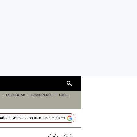
Cuadro
de
búsqueda
LA LIBERTAD
LAMBAYEQUE
LIMA
Añadir
Correo
como fuente preferida en