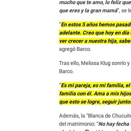
mucho que te amo, lo feliz que 
que eres y la gran mamá
“, se 
“
En estos 5 años hemos pasad
adelante. Creo que hoy en dí
ver crecer a nuestra hija, sab
agregó Barco.
Tras ello, Melissa Klug sonrío
Barco.
“
Es mi pareja, es mi familia, e
familia con él. Ama a mis hijo
que esto se logre, seguir junto
Además, la “Blanca de Chucuito
del matrimonio: “
No hay fecha 