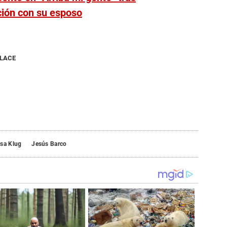
ción con su esposo
NLACE
ssa Klug
Jesús Barco