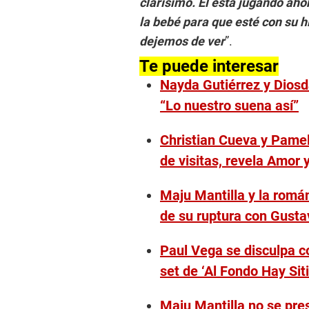
clarísimo. Él está jugando aho
la bebé para que esté con su h
dejemos de ver
”.
Te puede interesar
Nayda Gutiérrez y Diosd
“Lo nuestro suena así”
Christian Cueva y Pamel
de visitas, revela Amor 
Maju Mantilla y la romá
de su ruptura con Gust
Paul Vega se disculpa co
set de ‘Al Fondo Hay Sit
Maju Mantilla no se pres