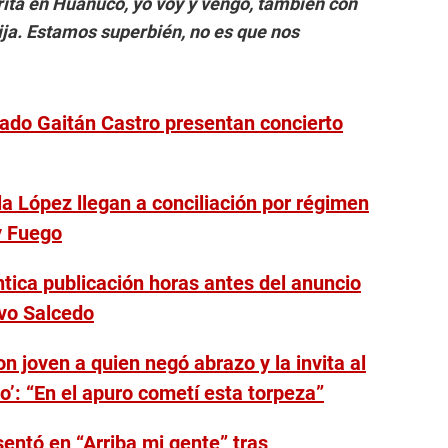
rita en Huánuco, yo voy y vengo, también con
ija. Estamos superbién, no es que nos
ado Gaitán Castro presentan concierto
a López llegan a conciliación por régimen
y Fuego
ntica publicación horas antes del anuncio
avo Salcedo
n joven a quien negó abrazo y la invita al
io’: “En el apuro cometí esta torpeza”
entó en “Arriba mi gente” tras