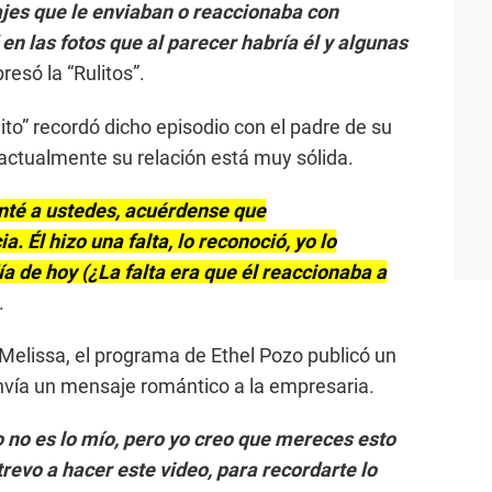
jes que le enviaban o reaccionaba con
en las fotos que al parecer habría él y algunas
presó la “Rulitos”.
ito” recordó dicho episodio con el padre de su
actualmente su relación está muy sólida.
conté a ustedes, acuérdense que
 Él hizo una falta, lo reconoció, yo lo
ía de hoy (¿La falta era que él reaccionaba a
.
Melissa, el programa de Ethel Pozo publicó un
envía un mensaje romántico a la empresaria.
o no es lo mío, pero yo creo que mereces esto
revo a hacer este video, para recordarte lo