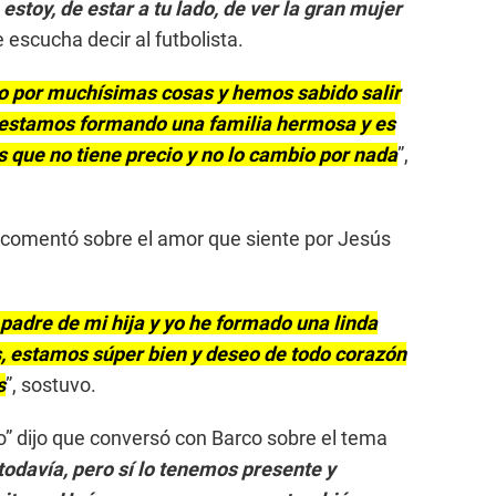
estoy, de estar a tu lado, de ver la gran mujer
le escucha decir al futbolista.
o por muchísimas cosas y hemos sabido salir
a estamos formando una familia hermosa y es
es que no tiene precio y no lo cambio por nada
”,
 y comentó sobre el amor que siente por Jesús
l padre de mi hija y yo he formado una linda
s, estamos súper bien y deseo de todo corazón
s
”, sostuvo.
” dijo que conversó con Barco sobre el tema
todavía, pero sí lo tenemos presente y