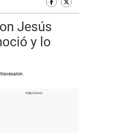
con Jesús
noció y lo
atravesaron.