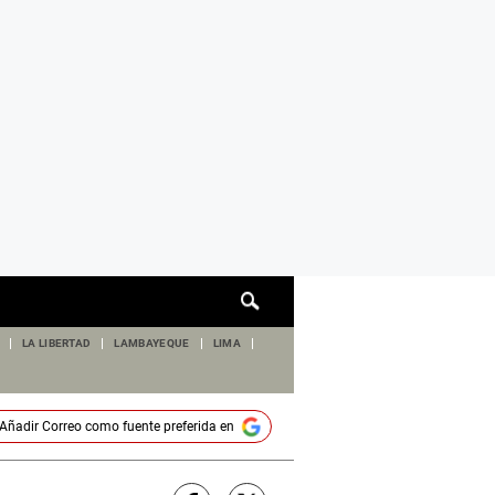
Cuadro
de
búsqueda
LA LIBERTAD
LAMBAYEQUE
LIMA
Añadir
Correo
como fuente preferida en