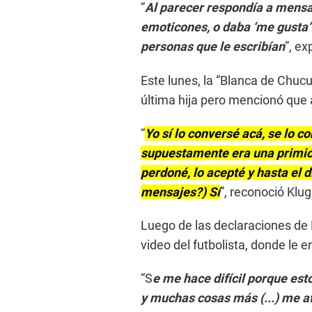
“
Al parecer respondía a mensa
emoticones, o daba ‘me gusta’ 
personas que le escribían
”, ex
Este lunes, la “Blanca de Chucu
última hija pero mencionó que 
“
Yo sí lo conversé acá, se lo 
supuestamente era una primicia.
perdoné, lo acepté y hasta el d
mensajes?) Sí
”, reconoció Klug
Luego de las declaraciones de 
video del futbolista, donde le 
“S
e me hace difícil porque est
y muchas cosas más (...) me at