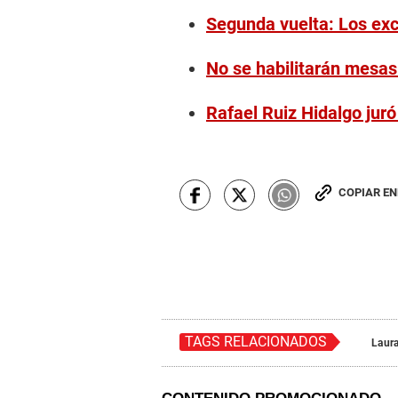
Segunda vuelta: Los exc
No se habilitarán mesas
Rafael Ruiz Hidalgo jur
COPIAR E
TAGS RELACIONADOS
Laur