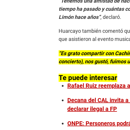
“Tenemos una amistad de hace
tiempo ha pasado y cuántas 
Limón hace años”
, declaró.
Huarcayo también comentó que 
que asistieron al evento musi
“Es grato compartir con Cachín
concierto), nos gustó, fuimos u
Te puede interesar
Rafael Ruiz reemplaza a
Decana del CAL invita a
declarar ilegal a FP
ONPE: Personeros podrán