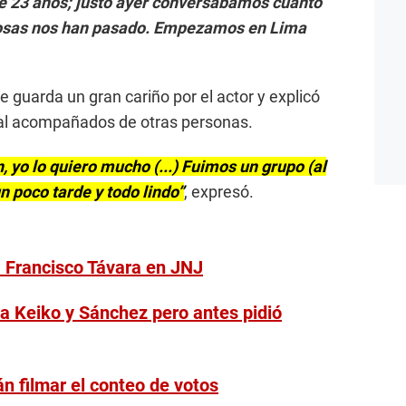
 23 años; justo ayer conversábamos cuánto
cosas nos han pasado. Empezamos en Lima
guarda un gran cariño por el actor y explicó
cal acompañados de otras personas.
, yo lo quiero mucho (...) Fuimos un grupo (al
n poco tarde y todo lindo”
, expresó.
 Francisco Távara en JNJ
 a Keiko y Sánchez pero antes pidió
 filmar el conteo de votos