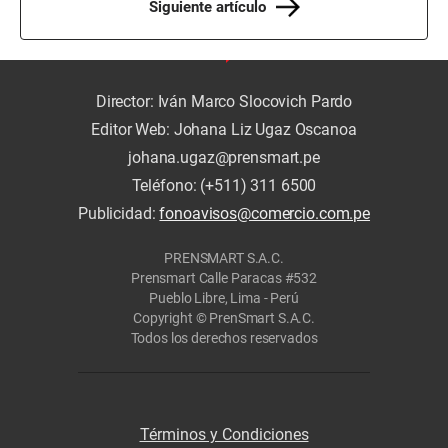
Siguiente artículo
Director: Iván Marco Slocovich Pardo
Editor Web: Johana Liz Ugaz Oscanoa
johana.ugaz@prensmart.pe
Teléfono: (+511) 311 6500
Publicidad:
fonoavisos@comercio.com.pe
PRENSMART S.A.C.
Prensmart Calle Paracas #532
Pueblo Libre, Lima - Perú
Copyright © PrenSmart S.A.C.
Todos los derechos reservados
Términos y Condiciones