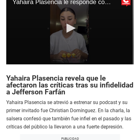
Yahaira Plasencia le responde con todo a Magaly Medina
0
s
e
Yahaira Plasencia revela que le
c
afectaron las críticas tras su infidelidad
o
a Jefferson Farfán
n
d
s
Yahaira Plasencia se atrevió a estrenar su podcast y su
o
primer invitado fue Christian Domínguez. En la charla, la
f
2
salsera confesó que también fue infiel en el pasado y las
m
i
críticas del público la llevaron a una fuerte depresión.
n
u