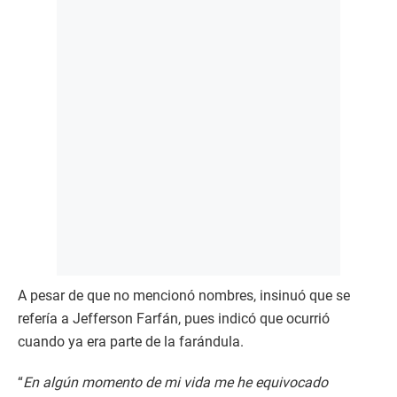
t
e
s
,
9
s
e
c
o
n
d
s
A pesar de que no mencionó nombres, insinuó que se
refería a Jefferson Farfán, pues indicó que ocurrió
cuando ya era parte de la farándula.
“
En algún momento de mi vida me he equivocado