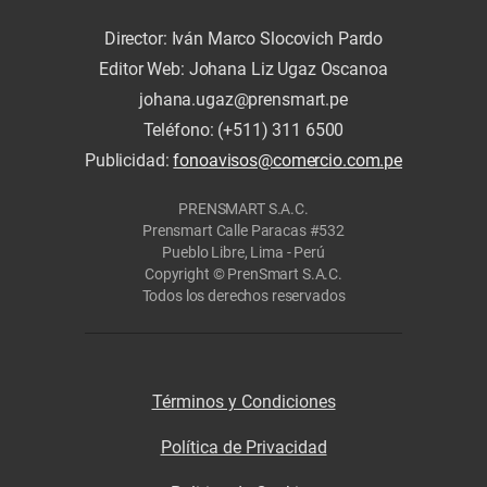
Director: Iván Marco Slocovich Pardo
Editor Web: Johana Liz Ugaz Oscanoa
johana.ugaz@prensmart.pe
Teléfono: (+511) 311 6500
Publicidad:
fonoavisos@comercio.com.pe
PRENSMART S.A.C.
Prensmart Calle Paracas #532
Pueblo Libre, Lima - Perú
Copyright © PrenSmart S.A.C.
Todos los derechos reservados
Términos y Condiciones
Política de Privacidad