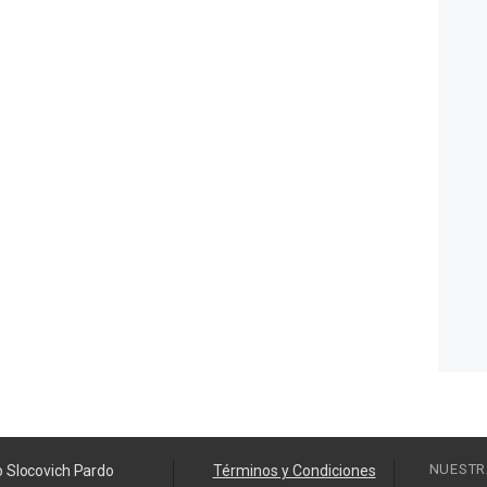
NUESTR
o Slocovich Pardo
Términos y Condiciones