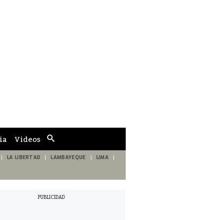
ia
Videos
Cuadro
de
búsqueda
LA LIBERTAD
LAMBAYEQUE
LIMA