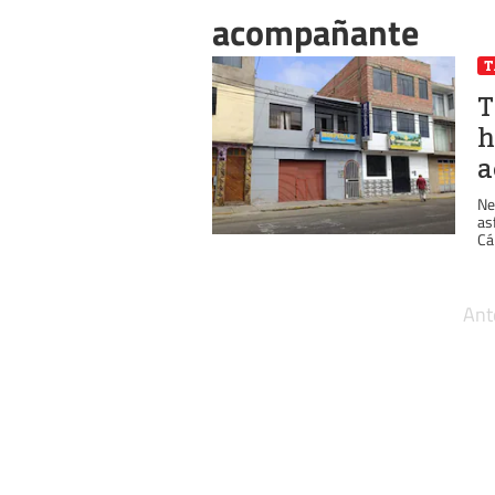
acompañante
T
h
a
Ne
as
Cá
Ant