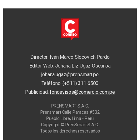
Director: Iván Marco Slocovich Pardo
Editor Web: Johana Liz Ugaz Oscanoa
johana.ugaz@prensmart.pe
Teléfono: (+511) 311 6500
Publicidad:
fonoavisos@comercio.com.pe
PRENSMART S.A.C.
Prensmart Calle Paracas #532
Pueblo Libre, Lima - Perú
Copyright © PrenSmart S.A.C.
Todos los derechos reservados