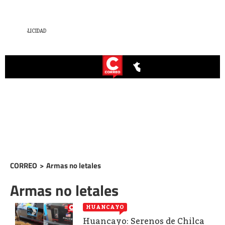
CORREO
>
Armas no letales
Armas no letales
HUANCAYO
Huancayo: Serenos de Chilca