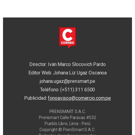
Director: Iván Marco Slocovich Pardo
Editor Web: Johana Liz Ugaz Oscanoa
johana.ugaz@prensmart.pe
Teléfono: (+511) 311 6500
Publicidad:
fonoavisos@comercio.com.pe
PRENSMART S.A.C.
Prensmart Calle Paracas #532
Pueblo Libre, Lima - Perú
Copyright © PrenSmart S.A.C.