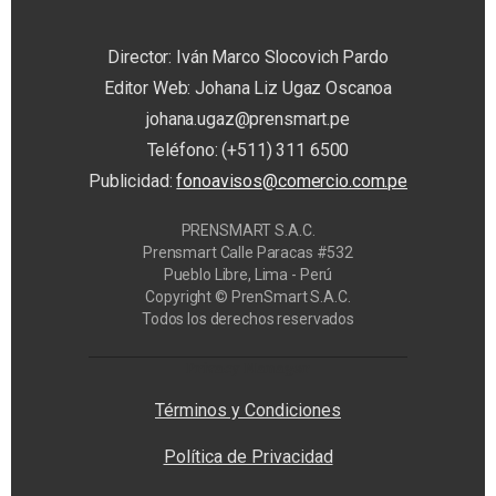
Director: Iván Marco Slocovich Pardo
Editor Web: Johana Liz Ugaz Oscanoa
johana.ugaz@prensmart.pe
Teléfono: (+511) 311 6500
Publicidad:
fonoavisos@comercio.com.pe
PRENSMART S.A.C.
Prensmart Calle Paracas #532
Pueblo Libre, Lima - Perú
Copyright © PrenSmart S.A.C.
Todos los derechos reservados
Privacy Manager
Términos y Condiciones
Política de Privacidad