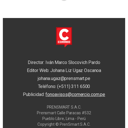
Director: Iván Marco Slocovich Pardo
Editor Web: Johana Liz Ugaz Oscanoa
johana.ugaz@prensmart.pe
Teléfono: (+511) 311 6500
Publicidad:
fonoavisos@comercio.com.pe
PRENSMART S.A.C.
Prensmart Calle Paracas #532
Pueblo Libre, Lima - Perú
Copyright © PrenSmart S.A.C.