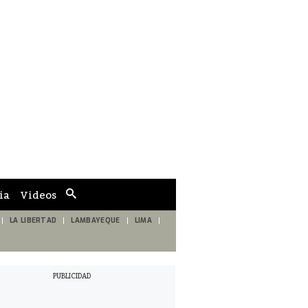
ia
Videos
Cuadro
de
búsqueda
LA LIBERTAD
LAMBAYEQUE
LIMA