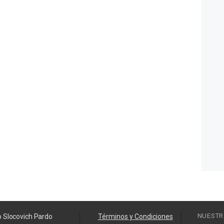
NUESTR
o Slocovich Pardo
Términos y Condiciones