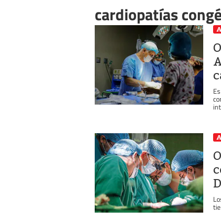
cardiopatías congé
A
O
A
c
Es
co
in
A
O
c
D
Lo
ti