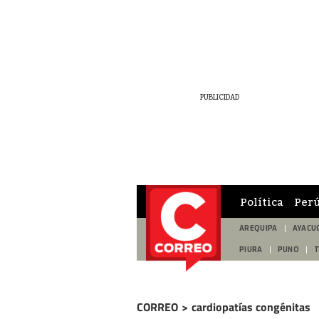
Política
Per
AREQUIPA
AYACU
PIURA
PUNO
CORREO
>
cardiopatías congénitas