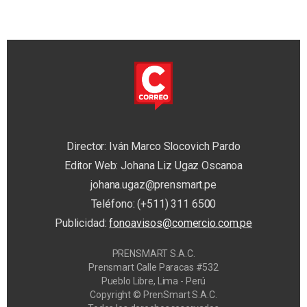
Director: Iván Marco Slocovich Pardo
Editor Web: Johana Liz Ugaz Oscanoa
johana.ugaz@prensmart.pe
Teléfono: (+511) 311 6500
Publicidad:
fonoavisos@comercio.com.pe
PRENSMART S.A.C.
Prensmart Calle Paracas #532
Pueblo Libre, Lima - Perú
Copyright © PrenSmart S.A.C.