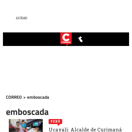
CORREO
>
emboscada
emboscada
PERÚ
Ucayali: Alcalde de Curimaná