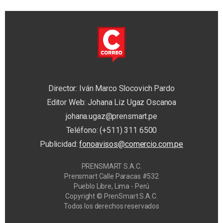
Director: Iván Marco Slocovich Pardo
Editor Web: Johana Liz Ugaz Oscanoa
johana.ugaz@prensmart.pe
Teléfono: (+511) 311 6500
Publicidad:
fonoavisos@comercio.com.pe
PRENSMART S.A.C.
Prensmart Calle Paracas #532
Pueblo Libre, Lima - Perú
Copyright © PrenSmart S.A.C.
Todos los derechos reservados