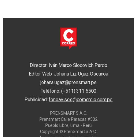
Director: Iván Marco Slocovich Pardo
Editor Web: Johana Liz Ugaz Oscanoa
johana.ugaz@prensmart.pe
Teléfono: (+511) 311 6500
Publicidad:
fonoavisos@comercio.com.pe
PRENSMART S.A.C.
Prensmart Calle Paracas #532
Pueblo Libre, Lima - Perú
Copyright © PrenSmart S.A.C.