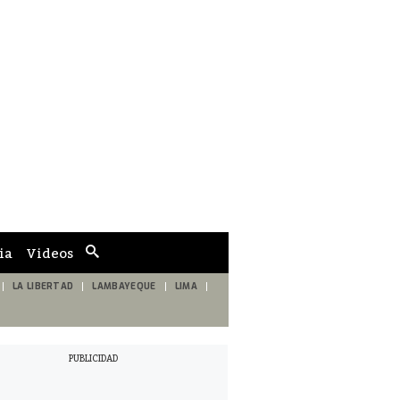
ia
Videos
Cuadro
de
búsqueda
LA LIBERTAD
LAMBAYEQUE
LIMA