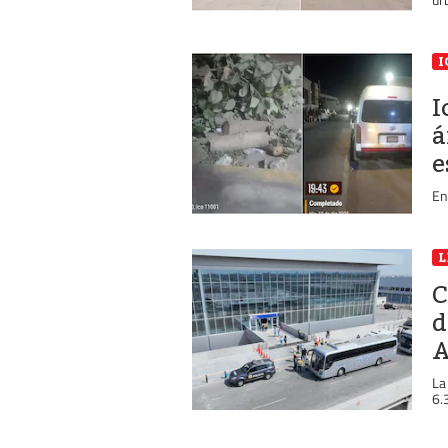
I
I
á
e
En
L
C
d
A
La
6.