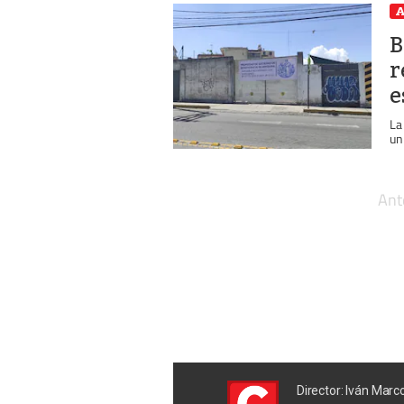
A
B
r
e
La
un
Ant
Director: Iván Marc