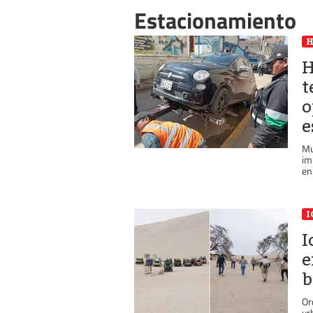
Estacionamiento
H
t
o
e
Mu
im
en 
I
I
e
b
Or
ur