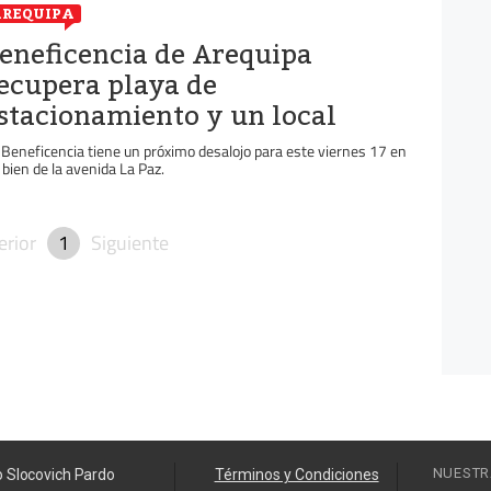
REQUIPA
eneficencia de Arequipa
ecupera playa de
stacionamiento y un local
 Beneficencia tiene un próximo desalojo para este viernes 17 en
 bien de la avenida La Paz.
erior
1
Siguiente
NUESTR
o Slocovich Pardo
Términos y Condiciones