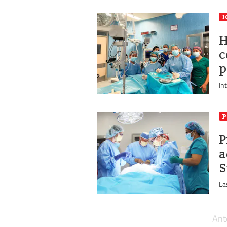
I
H
c
p
In
P
P
a
S
La
Ant