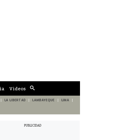
ia
Videos
Cuadro
de
búsqueda
LA LIBERTAD
LAMBAYEQUE
LIMA