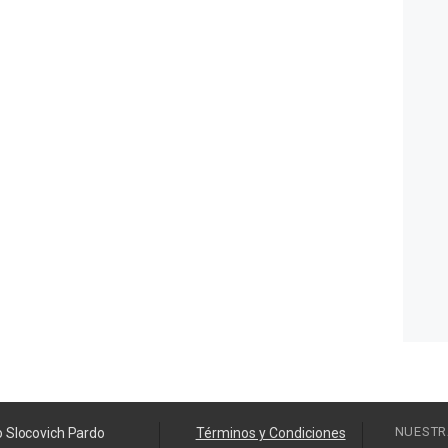
NUESTR
o Slocovich Pardo
Términos y Condiciones