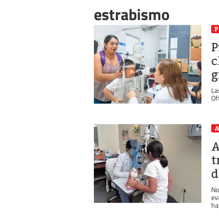
estrabismo
P
P
c
g
La
Of
A
A
t
d
No
ev
ha