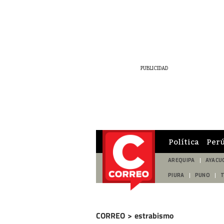
Política
Per
AREQUIPA
AYACU
PIURA
PUNO
CORREO
>
estrabismo