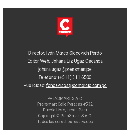
Director: Iván Marco Slocovich Pardo
Editor Web: Johana Liz Ugaz Oscanoa
johana.ugaz@prensmart.pe
Teléfono: (+511) 311 6500
Publicidad:
fonoavisos@comercio.com.pe
PRENSMART S.A.C.
Prensmart Calle Paracas #532
Pueblo Libre, Lima - Perú
Copyright © PrenSmart S.A.C.
Todos los derechos reservados