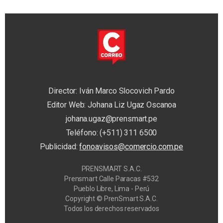
Director: Iván Marco Slocovich Pardo
Editor Web: Johana Liz Ugaz Oscanoa
johana.ugaz@prensmart.pe
Teléfono: (+511) 311 6500
Publicidad:
fonoavisos@comercio.com.pe
PRENSMART S.A.C.
Prensmart Calle Paracas #532
Pueblo Libre, Lima - Perú
Copyright © PrenSmart S.A.C.
Todos los derechos reservados