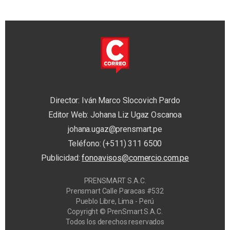
Director: Iván Marco Slocovich Pardo
Editor Web: Johana Liz Ugaz Oscanoa
johana.ugaz@prensmart.pe
Teléfono: (+511) 311 6500
Publicidad:
fonoavisos@comercio.com.pe
PRENSMART S.A.C.
Prensmart Calle Paracas #532
Pueblo Libre, Lima - Perú
Copyright © PrenSmart S.A.C.
Todos los derechos reservados