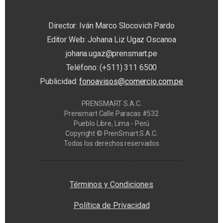
Director: Iván Marco Slocovich Pardo
Editor Web: Johana Liz Ugaz Oscanoa
johana.ugaz@prensmart.pe
Teléfono: (+511) 311 6500
Publicidad:
fonoavisos@comercio.com.pe
PRENSMART S.A.C.
Prensmart Calle Paracas #532
Pueblo Libre, Lima - Perú
Copyright © PrenSmart S.A.C.
Todos los derechos reservados
Privacy Manager
Términos y Condiciones
Política de Privacidad