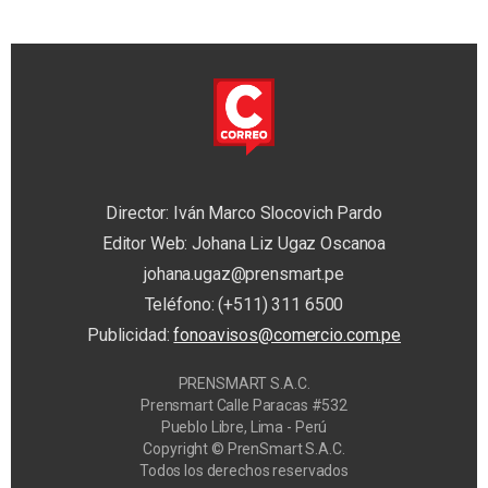
Director: Iván Marco Slocovich Pardo
Editor Web: Johana Liz Ugaz Oscanoa
johana.ugaz@prensmart.pe
Teléfono: (+511) 311 6500
Publicidad:
fonoavisos@comercio.com.pe
PRENSMART S.A.C.
Prensmart Calle Paracas #532
Pueblo Libre, Lima - Perú
Copyright © PrenSmart S.A.C.
Todos los derechos reservados