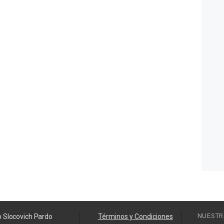
NUESTR
o Slocovich Pardo
Términos y Condiciones