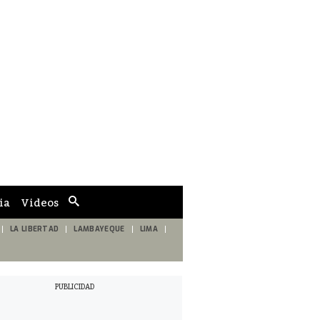
ia
Videos
Cuadro
de
búsqueda
LA LIBERTAD
LAMBAYEQUE
LIMA