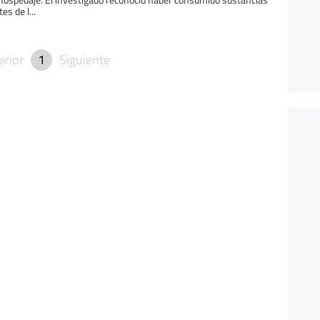
es de l...
erior
1
Siguiente