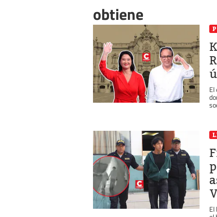
obtiene
P
K
R
ú
El
do
so
L
F
p
a
V
El
el