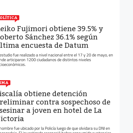
OLÍTICA
eiko Fujimori obtiene 39.5% y
oberto Sánchez 36.1% según
ltima encuesta de Datum
 estudio fue realizado a nivel nacional entre el 17 y 20 de mayo, en
nde articiparon 1200 ciudadanos de distintos niveles
cioeconómicos.
IMA
iscalía obtiene detención
reliminar contra sospechoso de
sesinar a joven en hotel de La
ictoria
 hombre fue ubicado por la Policía luego de que olvidara su DNI en
 hospedaje. El investigado reconoció haber consumido sustancias