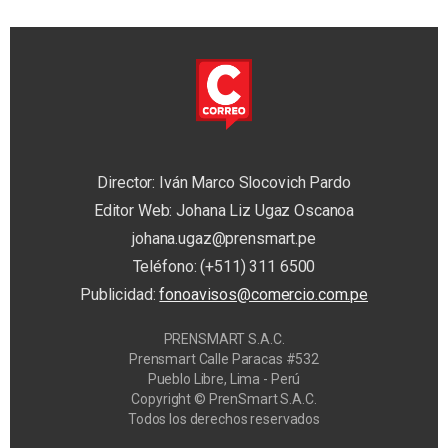
Director: Iván Marco Slocovich Pardo
Editor Web: Johana Liz Ugaz Oscanoa
johana.ugaz@prensmart.pe
Teléfono: (+511) 311 6500
Publicidad:
fonoavisos@comercio.com.pe
PRENSMART S.A.C.
Prensmart Calle Paracas #532
Pueblo Libre, Lima - Perú
Copyright © PrenSmart S.A.C.
Todos los derechos reservados