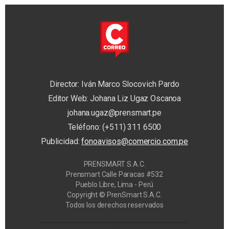
Director: Iván Marco Slocovich Pardo
Editor Web: Johana Liz Ugaz Oscanoa
johana.ugaz@prensmart.pe
Teléfono: (+511) 311 6500
Publicidad:
fonoavisos@comercio.com.pe
PRENSMART S.A.C.
Prensmart Calle Paracas #532
Pueblo Libre, Lima - Perú
Copyright © PrenSmart S.A.C.
Todos los derechos reservados
Privacy Manager