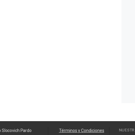
NUESTR
o Slocovich Pardo
Términos y Condiciones