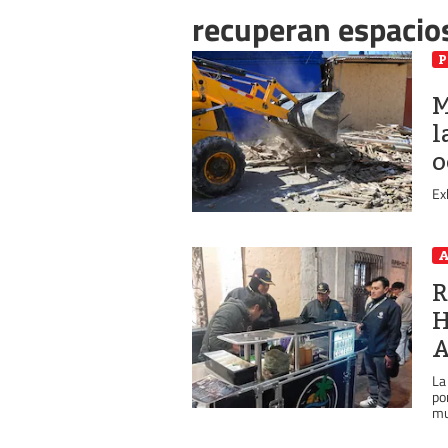
recuperan espacio
P
M
l
o
Ex
A
R
H
A
La
po
mu