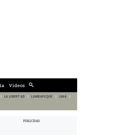
ia
Videos
Cuadro
de
búsqueda
LA LIBERTAD
LAMBAYEQUE
LIMA