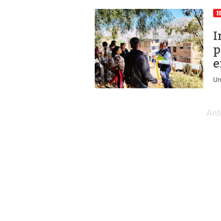
I
p
e
Un
Ant