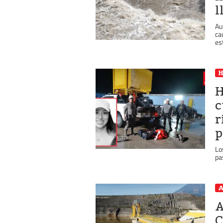
l
Au
ca
est
H
c
r
p
Lo
pa
A
A
C