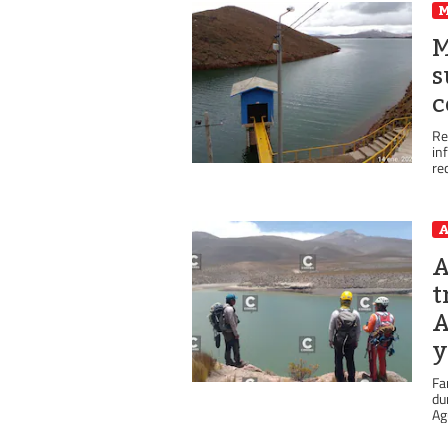
M
s
c
Re
in
re
A
A
t
A
y
Fa
du
Ag