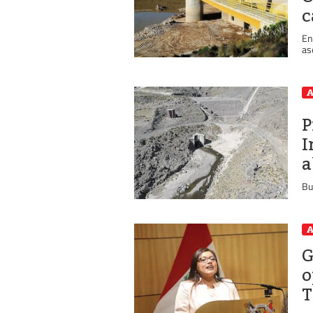
c
En
as
A
P
I
a
Bu
A
G
o