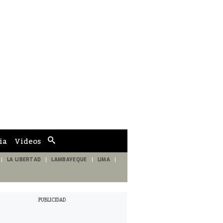
ia
Videos
Cuadro
de
búsqueda
LA LIBERTAD
LAMBAYEQUE
LIMA