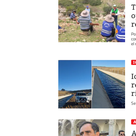
T
o
r
Po
co
el 
I
I
r
r
Se
A
A