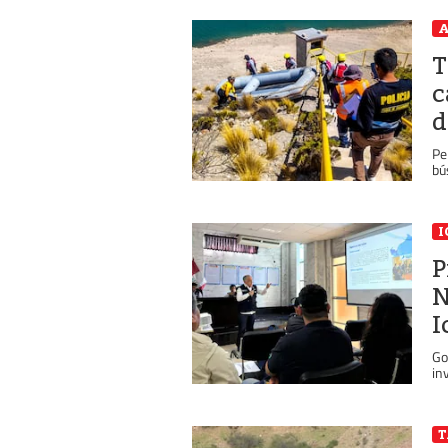
A
T
c
d
Pe
bú
I
P
N
I
Go
in