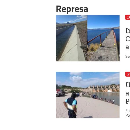
Represa
I
I
C
a
Se
P
U
a
P
Fu
Pol