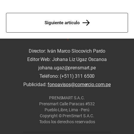
Siguiente artículo
Director: Iván Marco Slocovich Pardo
Editor Web: Johana Liz Ugaz Oscanoa
johana.ugaz@prensmart.pe
Teléfono: (+511) 311 6500
Publicidad:
fonoavisos@comercio.com.pe
PRENSMART S.A.C.
Prensmart Calle Paracas #532
Pueblo Libre, Lima - Perú
Copyright © PrenSmart S.A.C.
Todos los derechos reservados