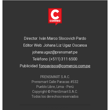
Director: Iván Marco Slocovich Pardo
Editor Web: Johana Liz Ugaz Oscanoa
johana.ugaz@prensmart.pe
Teléfono: (+511) 311 6500
Publicidad:
fonoavisos@comercio.com.pe
PRENSMART S.A.C.
Prensmart Calle Paracas #532
Pueblo Libre, Lima - Perú
Copyright © PrenSmart S.A.C.
Todos los derechos reservados
Privacy Manager