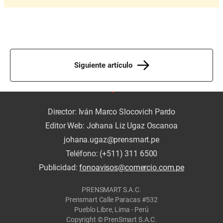
Siguiente artículo
Director: Iván Marco Slocovich Pardo
Editor Web: Johana Liz Ugaz Oscanoa
johana.ugaz@prensmart.pe
Teléfono: (+511) 311 6500
Publicidad:
fonoavisos@comercio.com.pe
PRENSMART S.A.C.
Prensmart Calle Paracas #532
Pueblo Libre, Lima - Perú
Copyright © PrenSmart S.A.C.