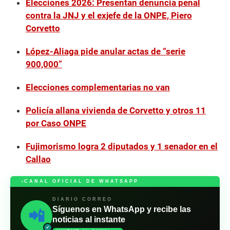
Elecciones 2026: Presentan denuncia penal
contra la JNJ y el exjefe de la ONPE, Piero
Corvetto
López-Aliaga pide anular actas de “serie
900,000”
Elecciones complementarias no van
Policía allana vivienda de Corvetto y otros 11
por Caso ONPE
Fujimorismo logra 2 diputados y 1 senador en el
Callao
CANAL OFICIAL DE WHATSAPP
DIARIO CORREO
Síguenos en WhatsApp y recibe las
📲
noticias al instante
✓