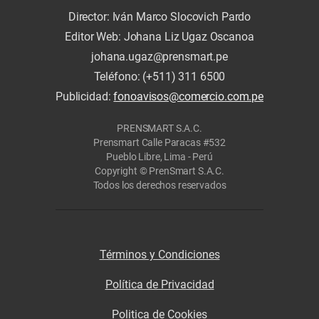
Director: Iván Marco Slocovich Pardo
Editor Web: Johana Liz Ugaz Oscanoa
johana.ugaz@prensmart.pe
Teléfono: (+511) 311 6500
Publicidad:
fonoavisos@comercio.com.pe
PRENSMART S.A.C.
Prensmart Calle Paracas #532
Pueblo Libre, Lima - Perú
Copyright © PrenSmart S.A.C.
Todos los derechos reservados
Términos y Condiciones
Política de Privacidad
Politica de Cookies