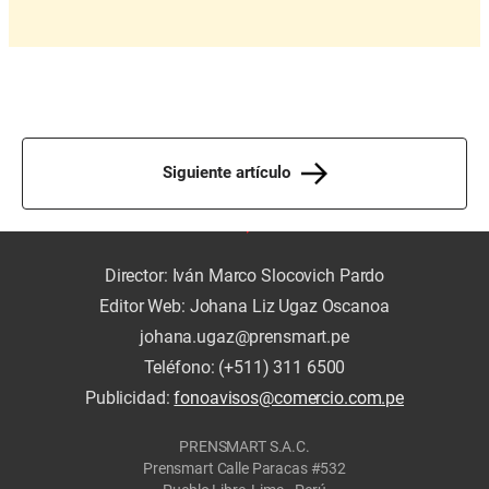
Siguiente artículo
Director: Iván Marco Slocovich Pardo
Editor Web: Johana Liz Ugaz Oscanoa
johana.ugaz@prensmart.pe
Teléfono: (+511) 311 6500
Publicidad:
fonoavisos@comercio.com.pe
PRENSMART S.A.C.
Prensmart Calle Paracas #532